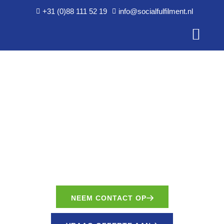
+31 (0)88 111 52 19
info@socialfulfilment.nl
E-fulfilment.
Much better.
NEEM CONTACT OP